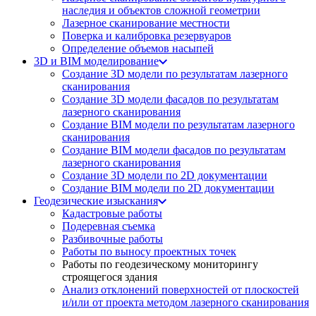
наследия и объектов сложной геометрии
Лазерное сканирование местности
Поверка и калибровка резервуаров
Определение объемов насы​​пей
3D и BIM моделирование
Создание 3D модели по результатам лазерного
сканирования
Создание 3D модели фасадов по результатам
лазерного сканирования
Создание BIM модели по результатам лазерного
сканирования
Создание BIM модели фасадов по результатам
лазерного сканирования
Создание 3D модели по 2D документации
Создание BIM модели по 2D документации
Геодезические изыскания
Кадастровые работы
Подеревная съемка
Разбивочные работы
Работы по выносу проектных точек
Работы по геодезическому мониторингу
строящегося здания
Анализ отклонений поверхностей от плоскостей
и/или от проекта методом лазерного сканирования