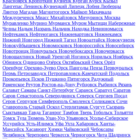
Красноярск
Кропоткин
Кузнецк
Курган
Курск
Кызыл
Лангепас
Ленинск-Кузнецкий
Липецк
Лобня
Люберцы
Лянтор
Магадан
Магнитогорск
Майкоп
Махачкала
Междуреченск
Миасс
Михайловск
Мичуринск
Москва
Муравленко
Мурино
Мурманск
Муром
Мытищи
Набережные
Челны
Надым
Назрань
Нальчик
Находка
Невинномысск
Нефтекамск
Нефтеюганск
Нижневартовск
Нижнекамск
Нижний Новгород
Нижний Тагил
Новоалтайск
Новокузнецк
Новокуйбышевск
Новомосковск
Новороссийск
Новосибирск
Новотроицк
Новоуральск
Новочебоксарск
Новочеркасск
Новошахтинск
Новый Уренгой
Ногинск
Норильск
Ноябрьск
Обнинск
Одинцово
Озёрск
Октябрьский
Омск
Орёл
Оренбург
Орехово-Зуево
Орск
Пангоды
Пенза
Первоуральск
Пермь
Петрозаводск
Петропавловск-Камчатский
Подольск
Прокопьевск
Псков
Пушкино
Пятигорск
Радужный
Раменское
Реутов
Ростов-на-Дону
Рубцовск
Рыбинск
Рязань
Салават
Самара
Санкт-Петербург
Саранск
Сарапул
Саратов
Саров
Севастополь
Северодвинск
Северск
Сергиев Посад
Серов
Серпухов
Симферополь
Смоленск
Соликамск
Сочи
Ставрополь
Старый Оскол
Стерлитамак
Сургут
Сызрань
Сыктывкар
Тавда
Таганрог
Тамбов
Тверь
Тобольск
Тольятти
Томск
Тула
Тюмень
Улан-Удэ
Ульяновск
Усолье-Сибирское
Уссурийск
Усть-Илимск
Уфа
Ухта
Хабаровск
Ханты-
Мансийск
Хасавюрт
Химки
Чайковский
Чебоксары
Челябинск
Череповец
Черкесск
Черногорск
Чита
Шадринск