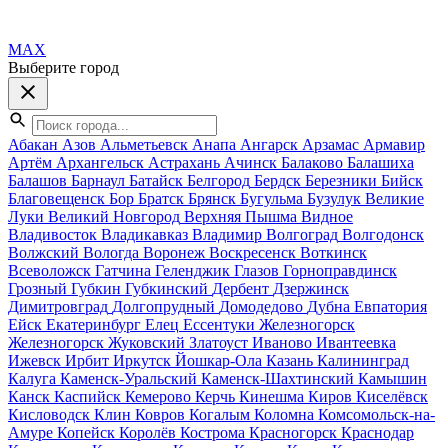
MAX
Выберите город
Абакан
Азов
Альметьевск
Анапа
Ангарск
Арзамас
Армавир
Артём
Архангельск
Астрахань
Ачинск
Балаково
Балашиха
Балашов
Барнаул
Батайск
Белгород
Бердск
Березники
Бийск
Благовещенск
Бор
Братск
Брянск
Бугульма
Бузулук
Великие
Луки
Великий Новгород
Верхняя Пышма
Видное
Владивосток
Владикавказ
Владимир
Волгоград
Волгодонск
Волжский
Вологда
Воронеж
Воскресенск
Воткинск
Всеволожск
Гатчина
Геленджик
Глазов
Горноправдинск
Грозный
Губкин
Губкинский
Дербент
Дзержинск
Димитровград
Долгопрудный
Домодедово
Дубна
Евпатория
Ейск
Екатеринбург
Елец
Ессентуки
Железногорск
Железногорск
Жуковский
Златоуст
Иваново
Ивантеевка
Ижевск
Ирбит
Иркутск
Йошкар-Ола
Казань
Калининград
Калуга
Каменск-Уральский
Каменск-Шахтинский
Камышин
Канск
Каспийск
Кемерово
Керчь
Кинешма
Киров
Киселёвск
Кисловодск
Клин
Ковров
Когалым
Коломна
Комсомольск-на-
Амуре
Копейск
Королёв
Кострома
Красногорск
Краснодар