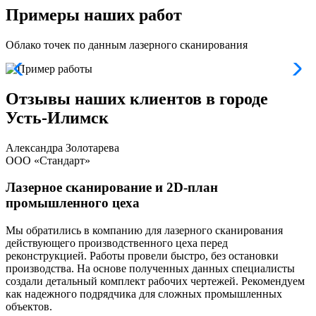
Примеры наших работ
Облако точек по данным лазерного сканирования
Отзывы наших клиентов в городе
Усть-Илимск
Александра Золотарева
ООО «Стандарт»
Лазерное сканирование и 2D-план
промышленного цеха
Мы обратились в компанию для лазерного сканирования
Т
действующего производственного цеха перед
п
реконструкцией. Работы провели быстро, без остановки
С
производства. На основе полученных данных специалисты
о
создали детальный комплект рабочих чертежей. Рекомендуем
а
как надежного подрядчика для сложных промышленных
м
объектов.
г